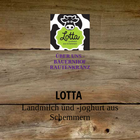
ÜBER UNS -
BAUERNHOF
RAUTENKRANZ
LOTTA
Landmilch und -joghurt aus
Schemmern