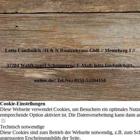
Lotta Landmilch //H & N Rautenkranz GbR // Memelweg 1 //
37284 Waldkappel-Schemmern// E-Mail: lotta-landmilch@t-
online.de// Tel.Nr.: 0151-52204158
Cookie-Einstellungen
Diese Webseite verwendet Cookies, um Besuchern ein optimales Nutzere
entsprechende Option aktiviert ist. Die Datenverarbeitung kann dann a
Technisch notwendige
Diese Cookies sind zum Betrieb der Webseite notwendig, z.B. zum Sch
angepassten Erscheinungsbilds der Seite.