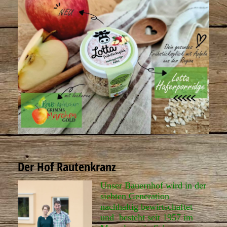
Der Hof Rautenkranz
Unser Bauernhof wird in der
siebten Generation
nachhaltig bewirtschaftet
und besteht seit 1957 im