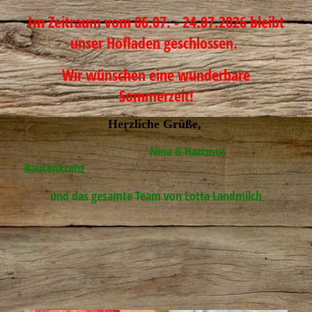
Im Zeitraum vom 06.07. - 24.07.2026 bleibt
unser Hofladen geschlossen.
Wir wünschen eine wunderbare
Sommerzeit!
Herzliche Grüße,
Nina & Hartmut
Rautenkranz
und das gesamte Team von Lotta Landmilch