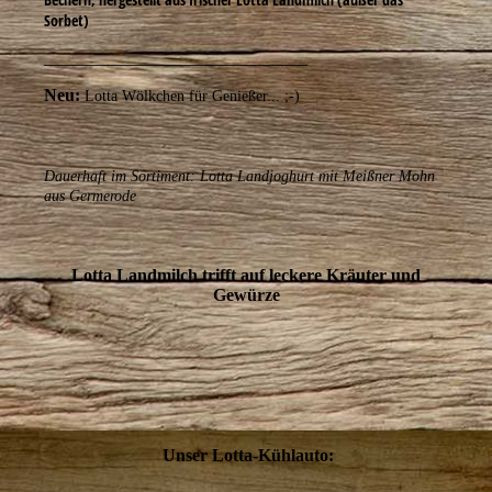
Sorbet)
______________________________
Neu:
Lotta Wölkchen für Genießer... ;-)
Dauerhaft im Sortiment: Lotta Landjoghurt mit Meißner Mohn
aus Germerode
Lotta Landmilch trifft auf leckere Kräuter und
Gewürze
Unser Lotta-Kühlauto: