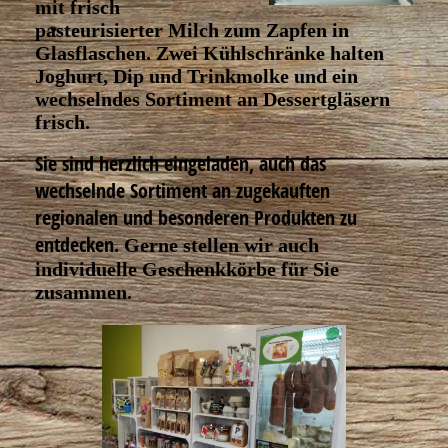
mit frisch
pasteurisierter Milch zum Zapfen in
Glasflaschen. Zwei Kühlschränke halten
Joghurt, Dip und Trinkmolke und ein
wechselndes Sortiment an Dessertgläsern
frisch.
Sie sind herzlich eingeladen, auch das
wechselnde Sortiment an zugekauften
regionalen und besonderen Produkten zu
entdecken.
Gerne stellen wir auch
individuelle Geschenkkörbe für Sie
zusammen.