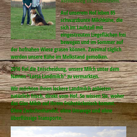
Memelweg in Schemmern.
Auf unserem Hof leben 85
schwarzbunte Milchkühe, die
sich im Laufstall mit
eingestreuten Liegeflächen frei
bewegen und im Sommer auf
der hofnahen Wiese grasen können. Zweimal täglich
werden unsere Kühe im Melkstand gemolken.
2016 fiel die Entscheidung, unsere Milch unter dem
Namen "Lotta Landmilch" zu vermarkten.
Wir möchten Ihnen leckere Landmilch anbieten -
natürlich frisch, direkt vom Hof. So wissen Sie, woher
das Glas Milch auf Ihrem Frühstückstisch kommt.
Ohne Zwischenhandel, ohne Umwege und ohne
überflüssige Transporte.