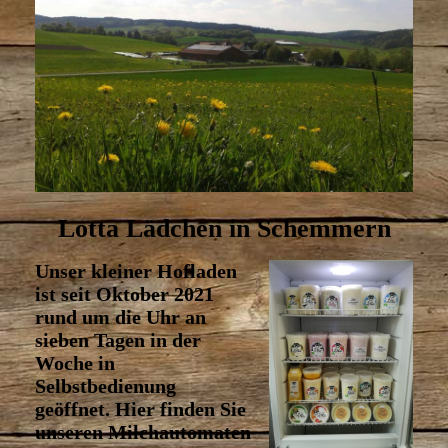
Lotta Lädchen in Schemmern
Unser kleiner Hofladen
ist seit Oktober 2021
rund um die Uhr an
sieben Tagen in der
Woche in
Selbstbedienung
geöffnet. Hier finden Sie
unseren Milchautomaten