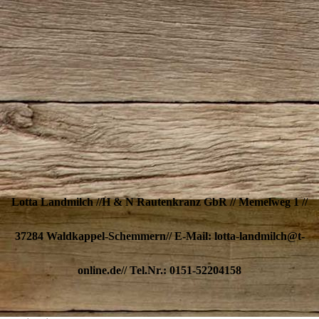
Lotta Landmilch //H & N Rautenkranz GbR // Memelweg 1 //
37284 Waldkappel-Schemmern// E-Mail: lotta-landmilch@t-
online.de// Tel.Nr.: 0151-52204158