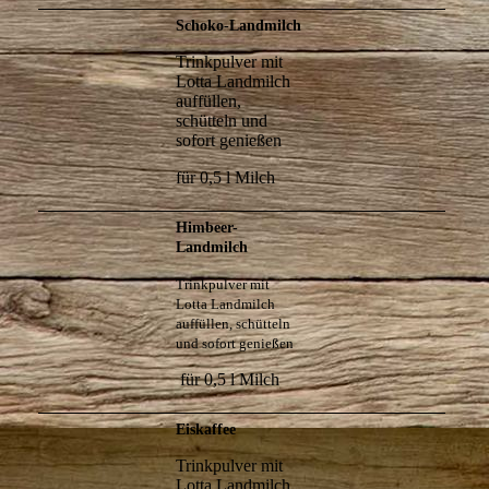
Schoko-Landmilch
Trinkpulver mit
Lotta Landmilch
auffüllen,
schütteln und
sofort genießen
für 0,5 l Milch
Himbeer-
Landmilch
Trinkpulver mit
Lotta Landmilch
auffüllen, schütteln
und sofort genießen
für 0,5 l Milch
Eiskaffee
Trinkpulver mit
Lotta Landmilch