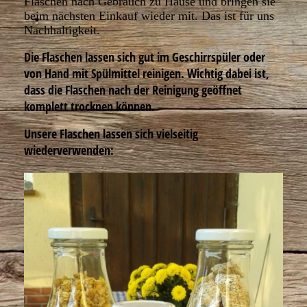
Flaschen nach Gebrauch zu Hause und bringen sie
beim nächsten Einkauf wieder mit. Das ist für uns
Nachhaltigkeit.
Die Flaschen lassen sich gut im Geschirrspüler oder
von Hand mit Spülmittel reinigen. Wichtig dabei ist,
dass die Flaschen nach der Reinigung geöffnet
komplett trocknen können.
Unsere Flaschen lassen sich vielseitig
wiederverwenden: