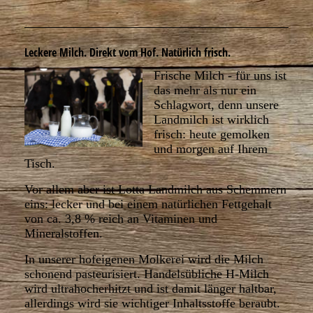
Leckere Milch. Direkt vom Hof. Natürlich frisch.
Frische Milch - für uns ist
das mehr als nur ein
Schlagwort, denn unsere
Landmilch ist wirklich
frisch: heute gemolken
und morgen auf Ihrem
Tisch.
Vor allem aber ist Lotta Landmilch aus Schemmern
eins: lecker und bei einem natürlichen Fettgehalt
von ca. 3,8 % reich an Vitaminen und
Mineralstoffen.
In unserer hofeigenen Molkerei wird die Milch
schonend pasteurisiert. Handelsübliche H-Milch
wird ultrahocherhitzt und ist damit länger haltbar,
allerdings wird sie wichtiger Inhaltsstoffe beraubt.