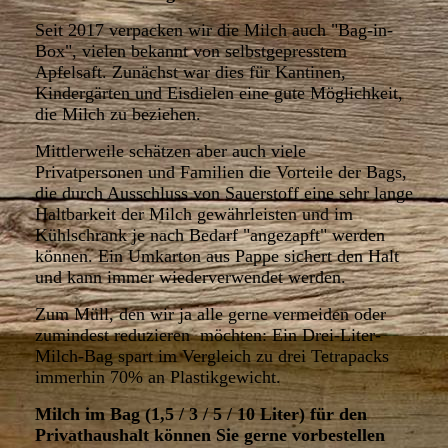
Seit 2017 verpacken wir die Milch auch "Bag-in-
Box", vielen bekannt von selbstgepresstem
Apfelsaft. Zunächst war dies für Kantinen,
Kindergärten und Eisdielen eine gute Möglichkeit,
die Milch zu beziehen.
Mittlerweile schätzen aber auch viele
Privatpersonen und Familien die Vorteile der Bags,
die durch Ausschluss von Sauerstoff eine sehr lange
Haltbarkeit der Milch gewährleisten und im
Kühlschrank je nach Bedarf "angezapft" werden
können. Ein Umkarton aus Pappe sichert den Halt
und kann immer wiederverwendet werden.
Zum Müll, den wir ja alle gerne vermeiden oder
zumindest reduzieren möchten: Ein Drei-Liter-
Milch-Bag spart im Vergleich zu drei Tetrapacks
immerhin 70% an Plastikgewicht.
Milch im Bag (1,5 / 3 / 5 / 10 Liter) für den
Privathaushalt können Sie gerne vorbestellen