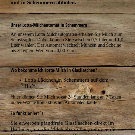
und in Schemmern abholen.
_____________________________________________
Unser Lotta-Milchautomat in Schemmern
An unserem Lotta-Milchautomaten erhalten Sie Milch zum
Selbstzapfen. Dabei können Sie zwischen 0,5 Liter und 1,0
Liter wählen. Der Automat wechselt Münzen und Scheine
bis zu einem Wert von 20,00 Euro.
Wo bekomme ich Lotta-Milch in Glasflaschen?
Lotta Lädchen in Schemmern auf dem
Hof
*
*hier können Sie Milch sogar 24 Stunden lang an 7 Tagen
in der Woche kontaktlos am Automaten kaufen
So funktioniert`s
Sie erwerben pfandfreie Glasflaschen direkt im
Hofladen, um die Milch abzufüllen; reinigen die