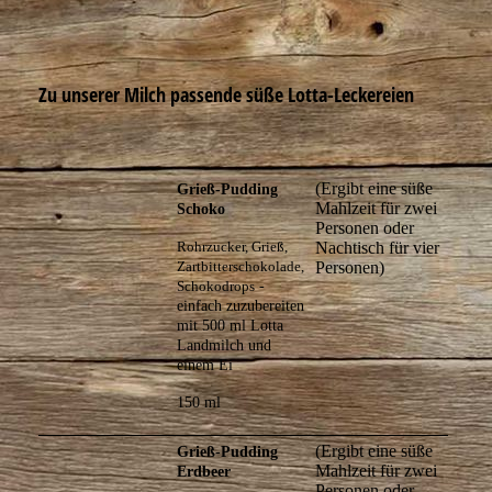
Zu unserer Milch passende süße Lotta-Leckereien
(Ergibt eine süße
Grieß-Pudding
Mahlzeit für zwei
Schoko
Personen oder
Rohrzucker, Grieß,
Nachtisch für vier
Zartbitterschokolade,
Personen)
Schokodrops
-
einfach zuzubereiten
mit 500 ml Lotta
Landmilch und
einem Ei
150 ml
(Ergibt eine süße
Grieß-Pudding
Mahlzeit für zwei
Erdbeer
Personen oder