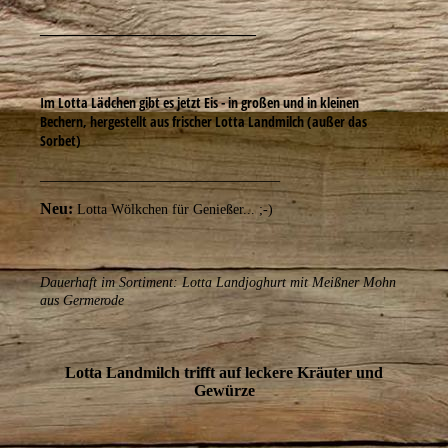
___________________________
Im Lotta Lädchen gibt es jetzt Eis - in großen und in kleinen
Bechern, hergestellt aus frischer Lotta Landmilch (außer das
Sorbet)
______________________________
Neu:
Lotta Wölkchen für Genießer... ;-)
Dauerhaft im Sortiment: Lotta Landjoghurt mit Meißner Mohn
aus Germerode
Lotta Landmilch trifft auf leckere Kräuter und
Gewürze