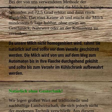
Bei der von uns verwendeten Methode der
Pasteurisierung hingegen wird die Milch für wenige
Sekunden auf 72,5 Grad erhitzt und dann rasch
abgekühlt. Das tötet Keime ab und macht die Milch
mindestens 5 Tage haltbar, ohne etwas am
Geschmack, Nährwert oder an der Konsistenz zu
verändern.
Da unsere Milch nicht homogenisiert wird, rahmt sie
natürlich auf und sollte vor dem Verzehr geschüttelt
werden. Die Milch wird von uns auf dem Weg zum
Automaten bis in Ihre Flasche durchgehend gekühlt
und sollte bis zum Verzehr im Kühlschrank aufbewahrt
werden.
Natürlich ohne Gentechnik!
Wir legen großen Wert auf traditionelle und
nachhaltige Landwirtschaft, die sich jedoch nicht
der modernen Technik verschließt. Aus diesem