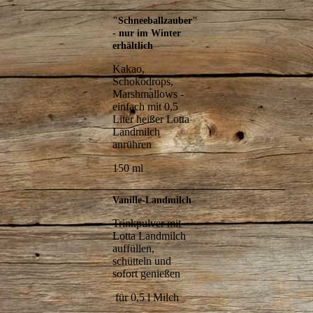
"Schneeballzauber"
- nur im Winter
erhältlich
Kakao,
Schokodrops,
Marshmallows -
einfach mit 0,5
Liter heißer Lotta
Landmilch
anrühren
150 ml
Vanille-Landmilch
Trinkpulver mit
Lotta Landmilch
auffüllen,
schütteln und
sofort genießen
für 0,5 l Milch