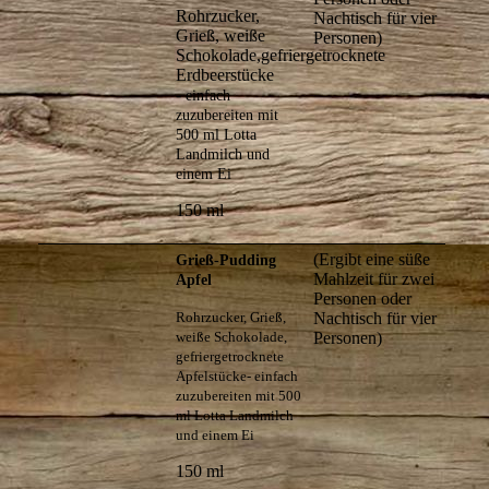
Rohrzucker,
Nachtisch für vier
Grieß, weiße
Personen)
Schokolade,gefriergetrocknete
Erdbeerstücke
-
einfach
zuzubereiten mit
500 ml Lotta
Landmilch und
einem Ei
150 ml
(Ergibt eine süße
Grieß-Pudding
Mahlzeit für zwei
Apfel
Personen oder
Rohrzucker, Grieß,
Nachtisch für vier
weiße Schokolade,
Personen)
gefriergetrocknete
Apfelstücke
- einfach
zuzubereiten mit 500
ml Lotta Landmilch
und einem Ei
150 ml